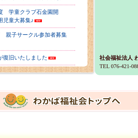
度 学童クラブ石金園開
用児童大募集♪
度 親子サークル参加者募集
が復旧いたしました
社会福祉法人 
TEL 076-421-08
について